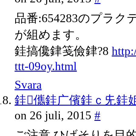
品番:654283のプ
が組めます。
銈搞儳銉笺儉銉?8
http
ttt-09oy.html
Svara
銈儶銈广儐銈ｃ兂銈
on 26 juli, 2015
#
ご注意 ひげそりを目