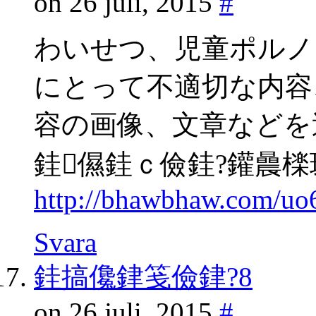
on 26 juli, 2015
#
わいせつ、児童ポルノ
にとって不適切な内容
容の画像、文章などを
銈儑銈ｃ儉銈?鑵曟檪
http://bhawbhaw.com/uo
Svara
銈搞儳銉笺儉銉?8
on 26 juli, 2015
#