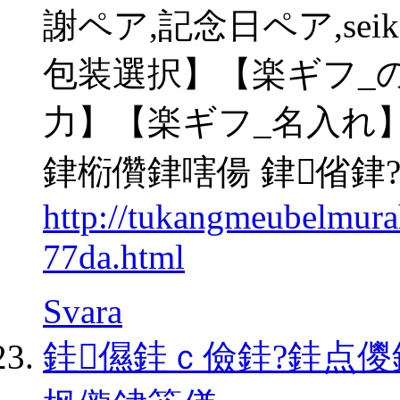
謝ペア,記念日ペア,seik
包装選択】【楽ギフ_
力】【楽ギフ_名入れ】【
銉椼儹銉嗐偒 銉偗銉
http://tukangmeubelmur
77da.html
Svara
銈儑銈ｃ儉銈?銈点儍