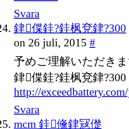
Svara
銉偞銈?銈枫兗銉?300
on 26 juli, 2015
#
予めご理解いただきま
銉偞銈?銈枫兗銉?300
http://exceedbattery.co
Svara
mcm 銈儵銉冦儊