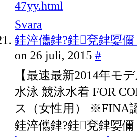
47yy.html
Svara
銈淬儶銉?銈兗銉娿儞
on 26 juli, 2015
#
【最速最新2014年モデ
水泳 競泳水着 FOR C
ス（女性用） ※FIN
銈淬儶銉?銈兗銉娿儞