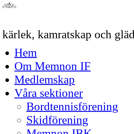
kärlek, kamratskap och gläd
Hem
Om Memnon IF
Medlemskap
Våra sektioner
Bordtennisförening
Skidförening
Memnon IBK