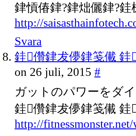
銉愩偆銉?銉炪儷銉?銈
http://saisasthainfotech
Svara
銈儹銉犮儚銉笺儎 銈
on 26 juli, 2015
#
ガットのパワーをダイ
銈儹銉犮儚銉笺儎 銈
http://fitnessmonster.ne