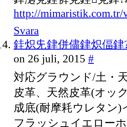
http://mimaristik.com.tr
Svara
銈炽兂銉併儘銉炽偪銉?gp
on 26 juli, 2015
#
対応グラウンド/土・
皮革、天然皮革(オッ
成底(耐摩耗ウレタン
フラッシュイエローホ