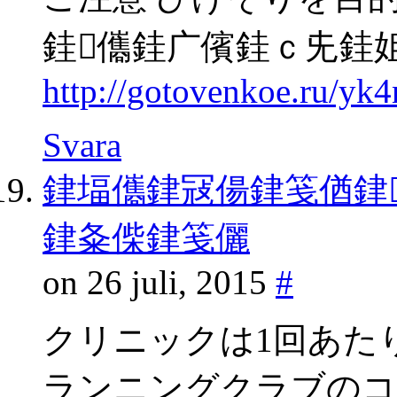
銈儶銈广儐銈ｃ兂銈
http://gotovenkoe.ru/yk
Svara
銉堛儶銉冦偒銉笺偤銉
銉夈偨銉笺儷
on 26 juli, 2015
#
クリニックは1回あたり
ランニングクラブのコ