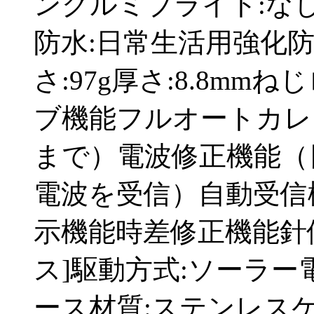
ングルミブライト:なし
防水:日常生活用強化防
さ:97g厚さ:8.8m
ブ機能フルオートカレン
まで）電波修正機能（
電波を受信）自動受信
示機能時差修正機能針
ス]駆動方式:ソーラー電
ース材質:ステンレスケ