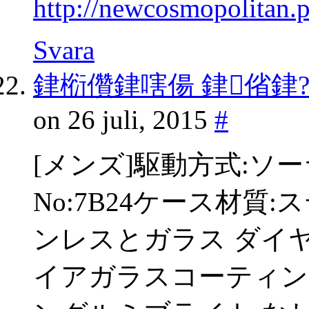
http://newcosmopolitan.
Svara
銉椼儹銉嗐偒 銉偗銉
on 26 juli, 2015
#
[メンズ]駆動方式:ソ
No:7B24ケース材質
ンレスとガラス ダイ
イアガラスコーティン