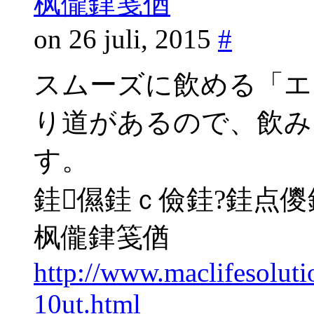
枫儱銉笺偤
on 26 juli, 2015
#
スムーズに飲める「エ
り道があるので、飲み
す。
銈儑銈ｃ儉銈?銈点儍
枫儱銉笺偤
http://www.maclifesolut
10ut.html