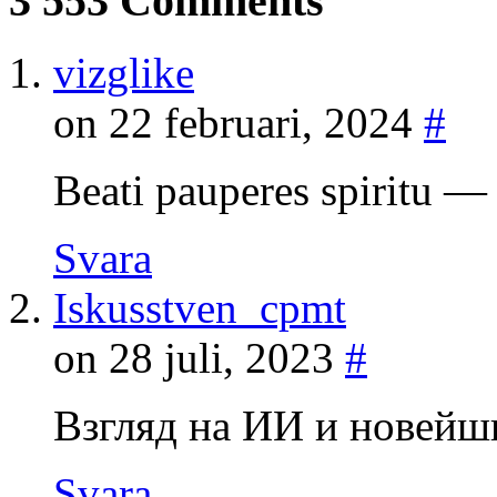
3 553 Comments
vizglike
on 22 februari, 2024
#
Beati pauperes spiritu
Svara
Iskusstven_cpmt
on 28 juli, 2023
#
Взгляд на ИИ и новейш
Svara