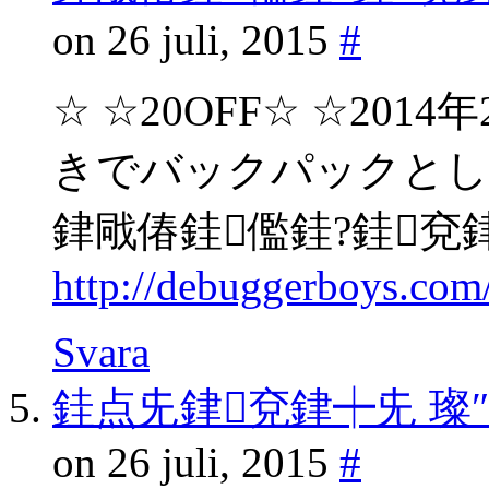
on 26 juli, 2015
#
☆ ☆20OFF☆ ☆20
きでバックパックとし
銉戙偆銈儖銈?銈兗銉娿儞
http://debuggerboys.co
Svara
銈点兂銉兗銉┿兂 璨
on 26 juli, 2015
#