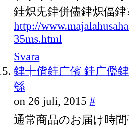
銈炽兂銉併儘銉炽偪銉?gp
http://www.majalahusah
35ms.html
Svara
銉┿偝銈广儐 銈广儖銉
綔
on 26 juli, 2015
#
通常商品のお届け時間