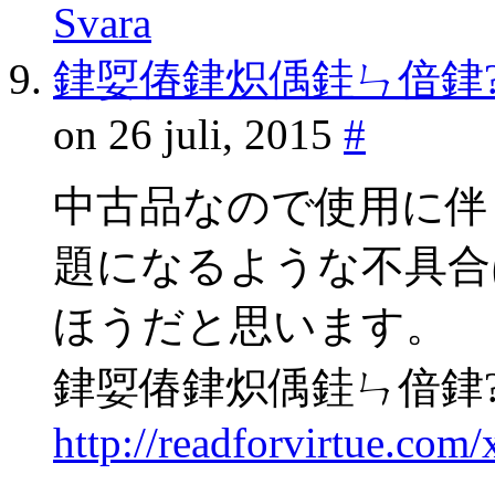
Svara
銉娿偆銉炽偊銈ㄣ偣銉
on 26 juli, 2015
#
中古品なので使用に伴
題になるような不具合
ほうだと思います。
銉娿偆銉炽偊銈ㄣ偣銉
http://readforvirtue.co