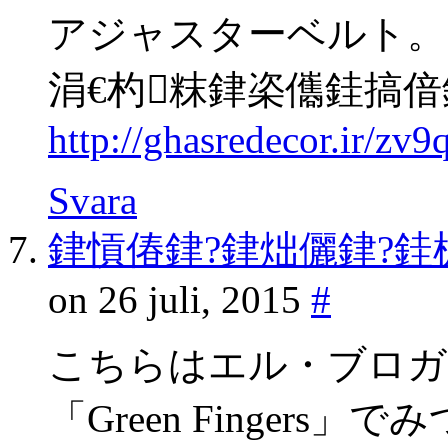
アジャスターベルト。
涓€杓粖銉栥儶銈搞
http://ghasredecor.ir/zv
Svara
銉愩偆銉?銉炪儷銉?銈
on 26 juli, 2015
#
こちらはエル・ブロガ
「Green Fingers