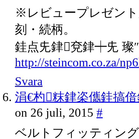
※レビュープレゼント
刻・続柄。
銈点兂銉兗銉┿兂 璨
http://steincom.co.za/np
Svara
涓€杓粖銉栥儶銈搞
on 26 juli, 2015
#
ベルトフィッティング