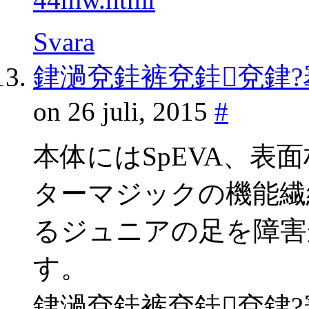
Svara
銉濄兗銈裤兗銈兗銉?
on 26 juli, 2015
#
本体にはSpEVA、
ターマジックの機能繊
るジュニアの足を障害
す。
銉濄兗銈裤兗銈兗銉?