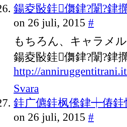
鍚夌敯銈儛銉?闈?銉
on 26 juli, 2015
#
もちろん、キャラメル
鍚夌敯銈儛銉?闈?銉
http://anniruggentitrani
Svara
銈广儦銈枫儯銉┿偆銈恒儔
on 26 juli, 2015
#