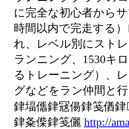
に完全な初心者からサ
時間以内で完走する）
れ、レベル別にストレ
ランニング、1530キ
るトレーニング）、レ
グなどをラン仲間と行
銉堛儶銉冦偒銉笺偤銉
銉夈偨銉笺儷
http://a