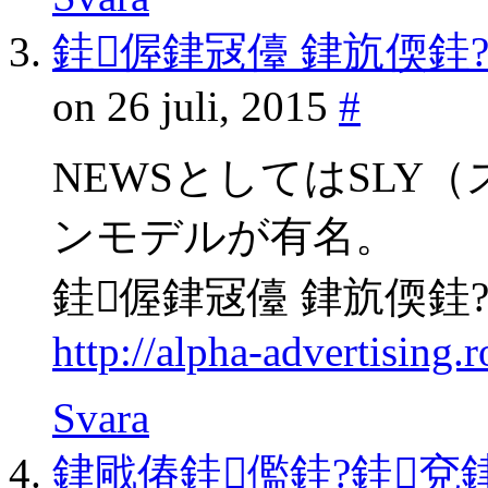
銈偓銉冦儓 銉斻偄銈
on 26 juli, 2015
#
NEWSとしてはSLY
ンモデルが有名。
銈偓銉冦儓 銉斻偄銈
http://alpha-advertising
Svara
銉戙偆銈儖銈?銈兗銉娿儞