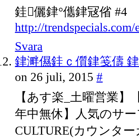
銈儷銉°儶銉冦偗 #4
http://trendspecials.co
Svara
銉溿儑銈ｃ儨銉笺儔 
on 26 juli, 2015
#
【あす楽_土曜営業】
年中無休】人気のサーフ
CULTURE(カウン