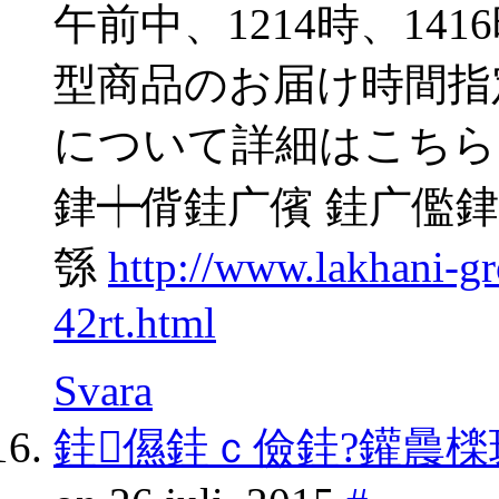
午前中、1214時、141
型商品のお届け時間指
について詳細はこちら
銉┿偝銈广儐 銈广儖銉
綔
http://www.lakhani-
42rt.html
Svara
銈儑銈ｃ儉銈?鑵曟檪