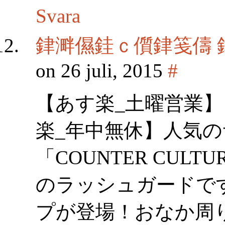
Svara
銉溿儑銈ｃ儨銉笺儔 
on 26 juli, 2015
#
【あす楽_土曜営業】
楽_年中無休】人気
「COUNTER CUL
のラッシュガードで
プが登場！おなか周