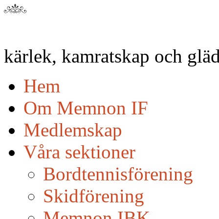
kärlek, kamratskap och gläd
Hem
Om Memnon IF
Medlemskap
Våra sektioner
Bordtennisförening
Skidförening
Memnon IBK