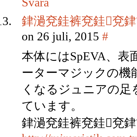
Svara
銉濄兗銈裤兗銈兗銉
on 26 juli, 2015
#
本体にはSpEVA、
ーターマジックの機
くなるジュニアの足
ています。
銉濄兗銈裤兗銈兗銉