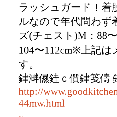
ラッシュガード！着
ルなので年代問わず着
ズ(チェスト)M：88〜9
104〜112cm※上
す。
銉溿儑銈ｃ儨銉笺儔 
http://www.goodkitche
44mw.html