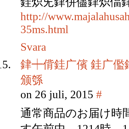
銈炽兂銉併儘銉炽偪銉?g
http://www.majalahusa
35ms.html
Svara
銉┿偝銈广儐 銈广儖
颁綔
on 26 juli, 2015
#
通常商品のお届け時
す午前中、1214時、14