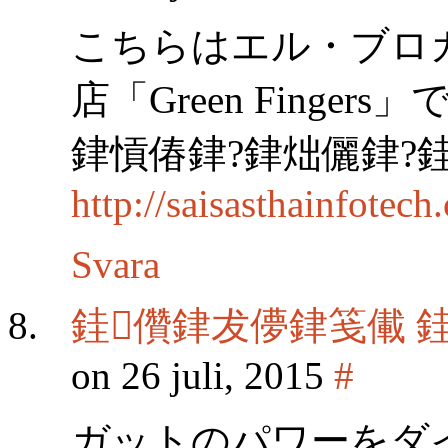
こちらはエル・ブロ
店「Green Finge
銉愩偆銉?銉炪儷銉?
http://saisasthainfotec
Svara
銈儹銉犮儚銉笺儎 
on 26 juli, 2015
#
ガットのパワーをダ