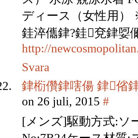
ディース（女性用） 
銈淬儶銉?銈兗銉娿
http://newcosmopolitan
Svara
銉椼儹銉嗐偒 銉偗
on 26 juli, 2015
#
[メンズ]駆動方式:
No:7B24ケース材