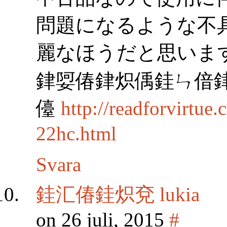
問題になるような不
麗なほうだと思いま
銉娿偆銉炽偊銈ㄣ偣銉
儓
http://readforvirtu
22hc.html
Svara
銈汇偆銈炽兗 lukia
on 26 juli, 2015
#