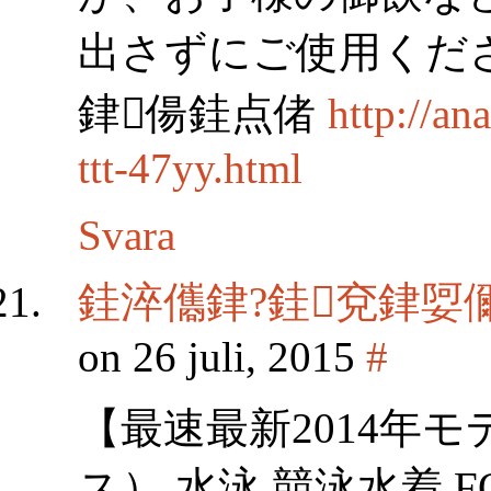
出さずにご使用くだ
銉偒銈点偖
http://a
ttt-47yy.html
Svara
銈淬儶銉?銈兗銉娿
on 26 juli, 2015
#
【最速最新2014年モデ
ス） 水泳 競泳水着 FO