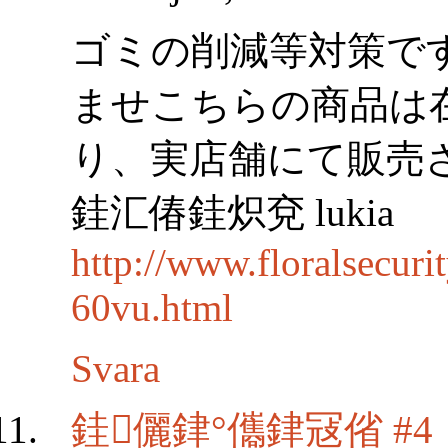
ゴミの削減等対策で
ませこちらの商品は
り、実店舗にて販売
銈汇偆銈炽兗 lukia
http://www.floralsecur
60vu.html
Svara
銈儷銉°儶銉冦偗 #4