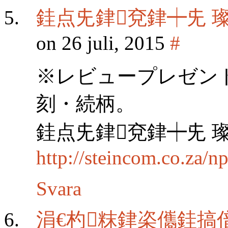
銈点兂銉兗銉┿兂 璨
on 26 juli, 2015
#
※レビュープレゼン
刻・続柄。
銈点兂銉兗銉┿兂 璨
http://steincom.co.za/
Svara
涓€杓粖銉栥儶銈搞