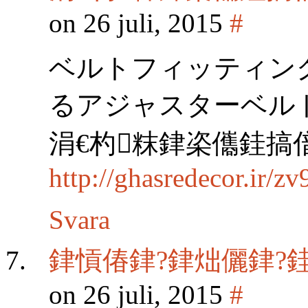
on 26 juli, 2015
#
ベルトフィッティン
るアジャスターベル
涓€杓粖銉栥儶銈搞
http://ghasredecor.ir/
Svara
銉愩偆銉?銉炪儷銉?
on 26 juli, 2015
#