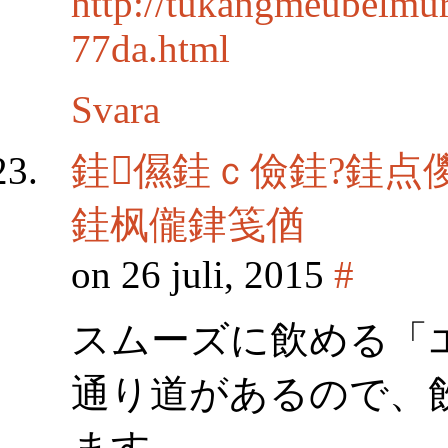
http://tukangmeubelmu
77da.html
Svara
銈儑銈ｃ儉銈?銈点
銈枫儱銉笺偤
on 26 juli, 2015
#
スムーズに飲める「
通り道があるので、
ます。