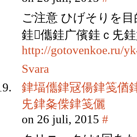
ご注意 ひげそりを
銈儶銈广儐銈ｃ兂
http://gotovenkoe.ru/
Svara
銉堛儶銉冦偒銉笺偤銉
兂銉夈偨銉笺儷
on 26 juli, 2015
#