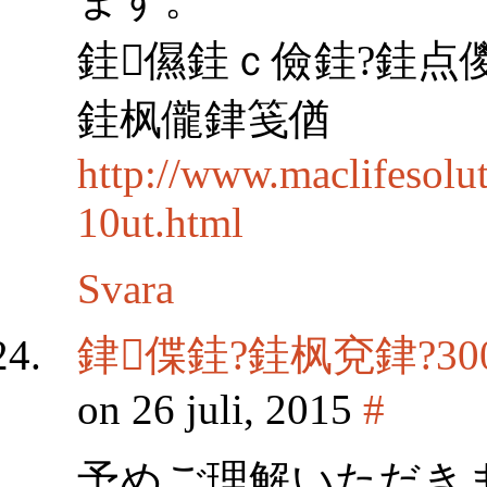
銈儑銈ｃ儉銈?銈点
銈枫儱銉笺偤
http://www.maclifesolu
10ut.html
Svara
銉偞銈?銈枫兗銉?30
on 26 juli, 2015
#
予めご理解いただき