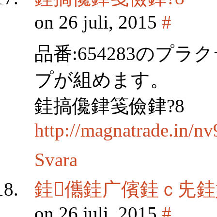
on 26 juli, 2015
#
品番:654283のプ
プが組めます。
銈搞儳銉笺儉銉?8
http://magnatrade.in/n
Svara
銈儶銈广儐銈ｃ兂
on 26 juli, 2015
#