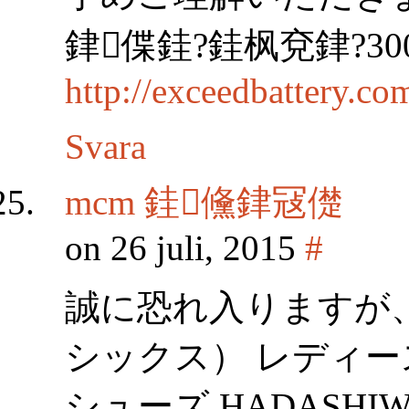
銉偞銈?銈枫兗銉?30
http://exceedbattery.c
Svara
mcm 銈儵銉冦儊
on 26 juli, 2015
#
誠に恐れ入りますが、
シックス） レディ
シューズ HADASHIW