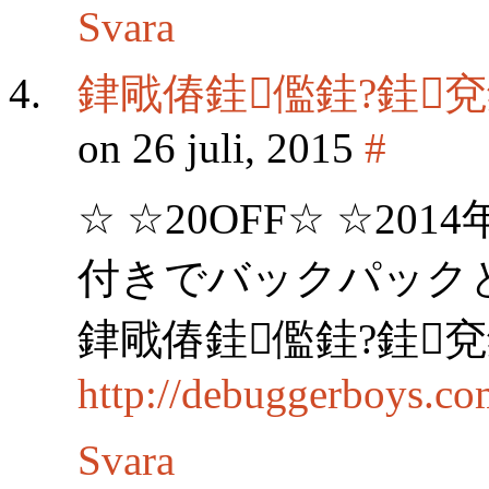
Svara
銉戙偆銈儖銈?銈兗銉娿
on 26 juli, 2015
#
☆ ☆20OFF☆ ☆2
付きでバックパックと
銉戙偆銈儖銈?銈兗銉娿
http://debuggerboys.c
Svara