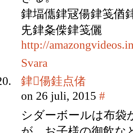
銉堛儶銉冦偒銉笺偤銉
兂銉夈偨銉笺儷
http://amazongvideos.i
Svara
銉偒銈点偖
on 26 juli, 2015
#
シダーボールは布袋
が、お子様の御飲な