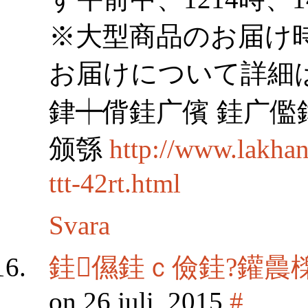
※大型商品のお届け
お届けについて詳細
銉┿偝銈广儐 銈广儖
颁綔
http://www.lakh
ttt-42rt.html
Svara
銈儑銈ｃ儉銈?鑵曟
on 26 juli, 2015
#