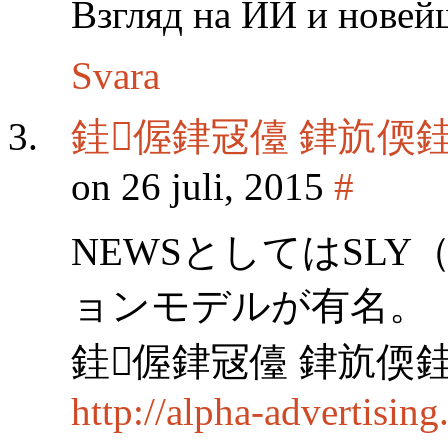
Взгляд на ИИ и новей
Svara
銈偓銉冦儓 銉斻偄
on 26 juli, 2015
#
NEWSとしてはSL
ョンモデルが有名。
銈偓銉冦儓 銉斻偄
http://alpha-advertisin