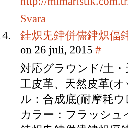
http://mimaristik.com.
Svara
銈炽兂銉併儘銉炽偪銉?g
on 26 juli, 2015
#
対応グラウンド/土
工皮革、天然皮革(オ
ル：合成底(耐摩耗ウ
カラー：フラッシュ