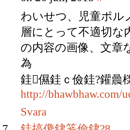
わいせつ、児童ポル
層にとって不適切な
の内容の画像、文章
為
銈儑銈ｃ儉銈?鑵曟
http://bhawbhaw.com/u
Svara
銈搞儳銉笺儉銉?8