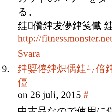
る。
銈儹銉犮儚銉笺儎 
http://fitnessmonster.
Svara
銉娿偆銉炽偊銈ㄣ偣銉
儓
on 26 juli, 2015
#
中古品なので使用に