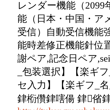
レンダー機能（2099
能（日本・中国・ア
受信）自動受信機能
能時差修正機能針位置
謝ペア,記念日ペア,sei
_包装選択】【楽ギフ
セ入力】【楽ギフ_名入
銉椼儹銉嗐偒 銉偗