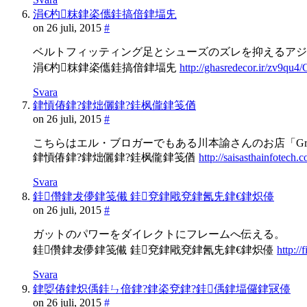
涓€杓粖銉栥儶銈搞偣銉堛兂
on 26 juli, 2015
#
ベルトフィッティング足とシューズのズレを抑えるアジ
涓€杓粖銉栥儶銈搞偣銉堛兂
http://ghasredecor.ir/zv9qu4
Svara
銉愩偆銉?銉炪儷銉?銈枫儱銉笺偤
on 26 juli, 2015
#
こちらはエル・ブロガーでもある川本諭さんのお店「Green
銉愩偆銉?銉炪儷銉?銈枫儱銉笺偤
http://saisasthainfotech
Svara
銈儹銉犮儚銉笺儎 銈兗銉戙兗銉氥兂銉€銉炽儓
on 26 juli, 2015
#
ガットのパワーをダイレクトにフレームへ伝える。
銈儹銉犮儚銉笺儎 銈兗銉戙兗銉氥兂銉€銉炽儓
http:/
Svara
銉娿偆銉炽偊銈ㄣ偣銉?銉栥兗銉?銈偊銉堛儸銉冦儓
on 26 juli, 2015
#