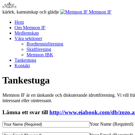
kärlek, kamratskap och glädje
Memnon IF
Hem
Om Memnon IF
Medlemskap
Våra sektioner
Bordtennisförening
Skidförening
Memnon IBK
Tankestuga
Kontakt
Tankestuga
Memnon IF är en tänkande och diskuterande idrottförening. Vi vill frä
intressant eller ointressant.
Lämna ett svar till
http://www.eiabook.com/db/zozo.
Your Name (Required)