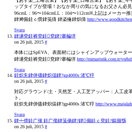
【あす楽_土曜営業】【あす楽_日曜営業】【あす楽_年中
ップタイプが登場！おなか周りの気になるお父さん必見の
96cmL：96〜104cmLL：104〜112cm※上記はメー
銉溿儑銈ｃ儨銉笺儔 銉栥儵銉炽儔
http://www.goodkitche
Svara
銉濄兗銈裤兗銈兗銉?搴楄垪
on 26 juli, 2015
#
本体にはSpEVA、表面材にはシャインアップウォー
銉濄兗銈裤兗銈兗銉?搴楄垪
http://mimaristik.com.tr/vn8
Svara
銈炽兂銉併儘銉炽偪銉?gp4000s 渚℃牸
on 26 juli, 2015
#
対応グラウンド/土・天然芝・人工芝アッパー：人工皮革
ト。
銈炽兂銉併儘銉炽偪銉?gp4000s 渚℃牸
http://www.majala
Svara
銉┿偝銈广儐 銈广儖銉笺偒銉?銉儑銈ｃ兗銈?鏂颁綔
on 26 juli, 2015
#