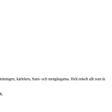
träningen, kärleken, fram- och motgångarna. Helt enkelt allt som är
y.