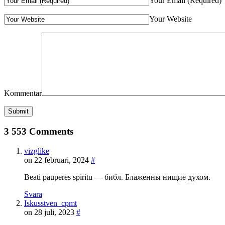
Your Email (Required)
Your Website
Kommentar
3 553 Comments
vizglike
on 22 februari, 2024
#
Beati pauperes spiritu — библ. Блаженны нищие духом.
Svara
Iskusstven_cpmt
on 28 juli, 2023
#