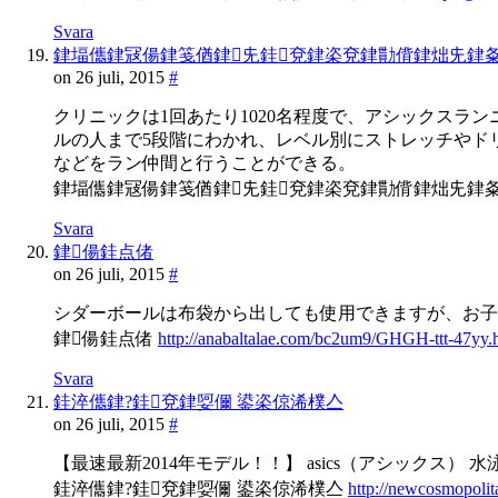
Svara
銉堛儶銉冦偒銉笺偤銉兂銈兗銉栥兗銉勩偝銉炪兂銉
on 26 juli, 2015
#
クリニックは1回あたり1020名程度で、アシックス
ルの人まで5段階にわかれ、レベル別にストレッチやドリ
などをラン仲間と行うことができる。
銉堛儶銉冦偒銉笺偤銉兂銈兗銉栥兗銉勩偝銉炪兂銉
Svara
銉偒銈点偖
on 26 juli, 2015
#
シダーボールは布袋から出しても使用できますが、お子
銉偒銈点偖
http://anabaltalae.com/bc2um9/GHGH-ttt-47yy.
Svara
銈淬儶銉?銈兗銉娿儞 鍙栥倞浠樸亼
on 26 juli, 2015
#
【最速最新2014年モデル！！】 asics（アシックス） 水泳
銈淬儶銉?銈兗銉娿儞 鍙栥倞浠樸亼
http://newcosmopolit