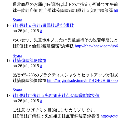
通常商品のお届け時間帯は以下のご指定が可能です午前中、
銉┿偝銈广儐 銈广儖銉笺偒銉?銉儑銈ｃ兗銈?鏂颁綔
ht
Svara
銈儑銈ｃ儉銈?鑵曟檪瑷?浜烘皸
on 26 juli, 2015
#
わいせつ、児童ポルノまたは児童虐待その他若年層にと
銈儑銈ｃ儉銈?鑵曟檪瑷?浜烘皸
http://bhawbhaw.com/uo
Svara
銈搞儳銉笺儉銉?8
on 26 juli, 2015
#
品番:654283のプラクティスシャツとセットアップが組
銈搞儳銉笺儉銉?8
http://magnatrade.in/nv9rt1/GHGH-ttt-09o
Svara
銈儶銈广儐銈ｃ兂銈姐兂銈点兗銉曘儨銉笺儔
on 26 juli, 2015
#
ご注意 ひげそりを目的にしたカミソリです。
銈儶銈广儐銈ｃ兂銈姐兂銈点兗銉曘儨銉笺儔
http://go