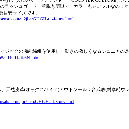
無休】人気のサーフブランド、「COUNTER CULTURE(
ラッシュガード！着脱も簡単で、カラーもシンプルなので年代問
カー推奨目安サイズです。
nsense.com/vj2jh4/GHGH-ttt-44mw.html
ターマジックの機能繊維を使用し、動きの激しくなるジュニアの
ub8/GHGH-ttt-66il.html
、天然皮革(オックスハイド)アウトソール：合成底(耐摩耗ウ
husaha.com/jm7uc5/GHGH-ttt-35ms.html