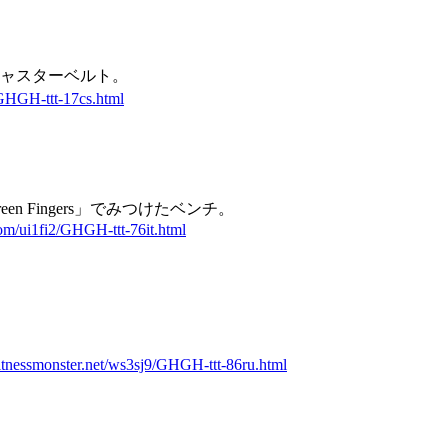
ャスターベルト。
/GHGH-ttt-17cs.html
 Fingers」でみつけたベンチ。
.com/ui1fi2/GHGH-ttt-76it.html
/fitnessmonster.net/ws3sj9/GHGH-ttt-86ru.html