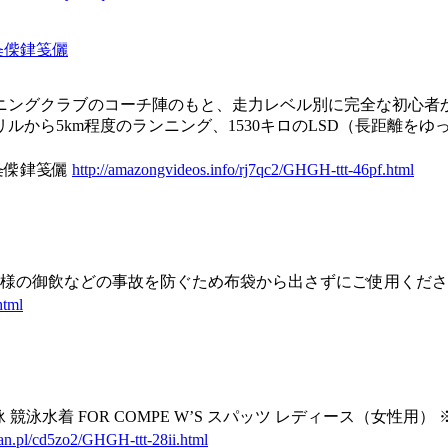
夈偨銉笺儷
ランニングクラブのコーチ陣のもと、走力レベル別に完全な初心
ルから5km程度のランニング、1530キロのLSD（長距離を
夈偨銉笺儷
http://amazongvideos.info/rj7qc2/GHGH-ttt-46pf.html
様の御飲などの事故を防ぐため布袋から出さずにご使用くださ
html
 競泳水着 FOR COMPE W’S スパッツ レディース（女性用）
an.pl/cd5zo2/GHGH-ttt-28ii.html