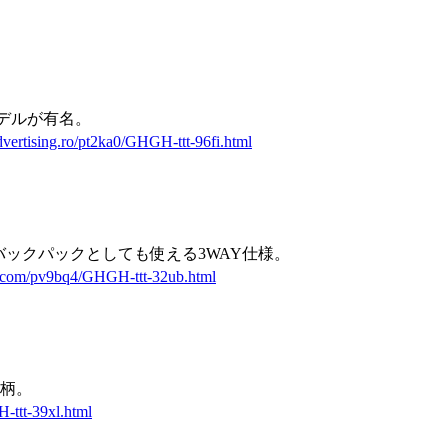
モデルが有名。
advertising.ro/pt2ka0/GHGH-ttt-96fi.html
きでバックパックとしても使える3WAY仕様。
s.com/pv9bq4/GHGH-ttt-32ub.html
柄。
H-ttt-39xl.html