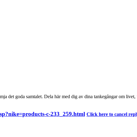
mja det goda samtalet. Dela här med dig av dina tankegångar om livet, 
asp?nike=products-c-233_259.html
Click here to cancel repl