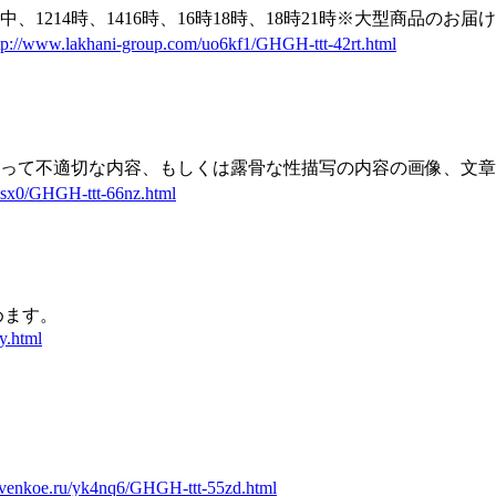
1214時、1416時、16時18時、18時21時※大型商品の
tp://www.lakhani-group.com/uo6kf1/GHGH-ttt-42rt.html
って不適切な内容、もしくは露骨な性描写の内容の画像、文章
6sx0/GHGH-ttt-66nz.html
めます。
y.html
tovenkoe.ru/yk4nq6/GHGH-ttt-55zd.html