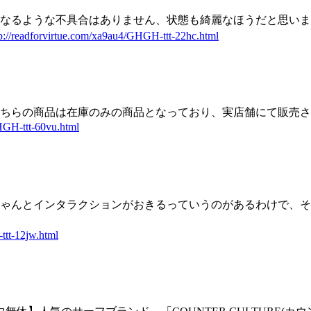
なるような不具合はありません、状態も綺麗なほうだと思いま
tp://readforvirtue.com/xa9au4/GHGH-ttt-22hc.html
ちらの商品は在庫のみの商品となっており、実店舗にて販売さ
HGH-ttt-60vu.html
ゃんとインタラクションがおきるっていうのがあるわけで、そ
ttt-12jw.html