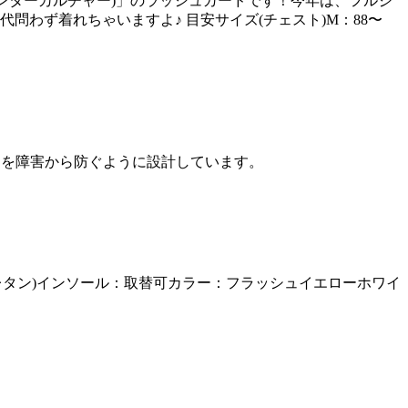
カウンターカルチャー)」のラッシュガードです！今年は、フルジ
わず着れちゃいますよ♪ 目安サイズ(チェスト)M：88〜
足を障害から防ぐように設計しています。
レタン)インソール：取替可カラー：フラッシュイエローホワイ