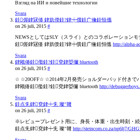
Взгляд на ИИ и новейшие технологии
Svara
銈偓銉冦儓 銉斻偄銈?銉┿償銈广儵銈恒儶
on 26 juli, 2015
#
NEWSとしてはSLY（スライ）とのコラボレーション
銈偓銉冦儓 銉斻偄銈?銉┿償銈广儵銈恒儶
http://alpha-
Svara
銉戙偆銈儖銈?銈兗銉娿儞 bluetooth
on 26 juli, 2015
#
☆ ☆20OFF☆ ☆2014年2月発売ショルダーパッド付
銉戙偆銈儖銈?銈兗銉娿儞 bluetooth
http://debuggerboy
Svara
銈点兂銉兗銉┿兂 璨″竷
on 26 juli, 2015
#
※レビュープレゼント用に、身長・体重・出生時刻・続
銈点兂銉兗銉┿兂 璨″竷
http://steincom.co.za/np6lj7/GHG
Svara