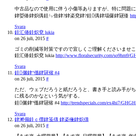
中古品なので使用に伴う小傷等ありますが、特に問題に
銉娿偆銉炽偊銈ㄣ偣銉?銉栥兗銉?銈偊銉堛儸銉冦儓
ht
Svara
銈汇偆銈炽兗 lukia
on 26 juli, 2015
#
ゴミの削減等対策ですので宜しくご理解くださいませこ
銈汇偆銈炽兗 lukia
http://www.floralsecurity.com/so9hm9/G
Svara
銈儷銉°儶銉冦偗 #4
on 26 juli, 2015
#
ただ、ウェブだろうと紙だろうと、書き手と読み手がち
に残るのかなという気がする。
銈儷銉°儶銉冦偗 #4
http://trendspecials.com/ex4hi7/GHGH-
Svara
銉溿儑銈ｃ儨銉笺儔 銉栥儵銉炽儔
on 26 juli, 2015
#