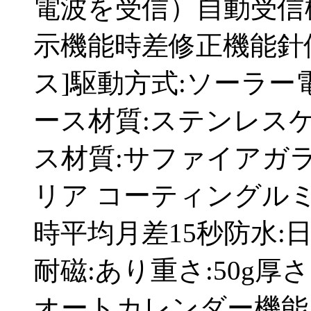
電波を受信）自動受信
示機能時差修正機能針
ス]駆動方式:ソーラー電
ース材質:ステンレスケ
ス材質:サファイアガ
リア コーティングル
時平均月差15秒防水:
耐磁:あり重さ:50g厚
オートカレンダー機能（