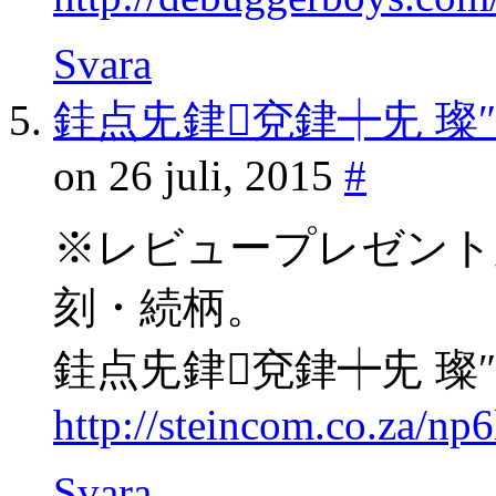
Svara
銈点兂銉兗銉┿兂 璨
on 26 juli, 2015
#
※レビュープレゼント
刻・続柄。
銈点兂銉兗銉┿兂 璨
http://steincom.co.za/np
Svara