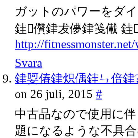
ガットのパワーをダイ
銈儹銉犮儚銉笺儎 銈
http://fitnessmonster.ne
Svara
銉娿偆銉炽偊銈ㄣ偣銉
on 26 juli, 2015
#
中古品なので使用に伴
題になるような不具合