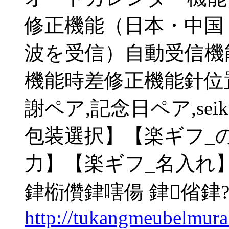
修正機能（日本・中国
波を受信）自動受信機
機能時差修正機能針位置
謝ペア,記念日ペア,seik
包装選択】【楽ギフ_
力】【楽ギフ_名入れ】【
銉椼儹銉嗐偒 銉偗銉
http://tukangmeubelmur