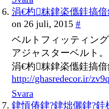
涓€杓粖銉栥儶銈搞
on 26 juli, 2015
#
ベルトフィッティング
アジャスターベルト。
涓€杓粖銉栥儶銈搞
http://ghasredecor.ir/zv
Svara
銉愩偆銉?銉炪儷銉?銈