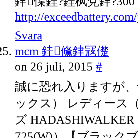
銉偞銈?銈枫兗銉?300
http://exceedbattery.co
Svara
mcm 銈儵銉冦儊
on 26 juli, 2015
#
誠に恐れ入りますが、予
ックス） レディース
ズ HADASHIWALKE
725(W)）【ブラック