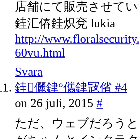
店舗にて販売させてい
銈汇偆銈炽兗 lukia
http://www.floralsecuri
60vu.html
Svara
銈儷銉°儶銉冦偗 #4
on 26 juli, 2015
#
ただ、ウェブだろうと