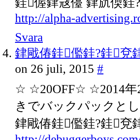
銈偓銉冦儓 銉斻偄銈
http://alpha-advertising
Svara
銉戙偆銈儖銈?銈兗銉娿儞
on 26 juli, 2015
#
☆ ☆20OFF☆ ☆20
きでバックパックとし
銉戙偆銈儖銈?銈兗銉娿儞
http://debuggerboys.co