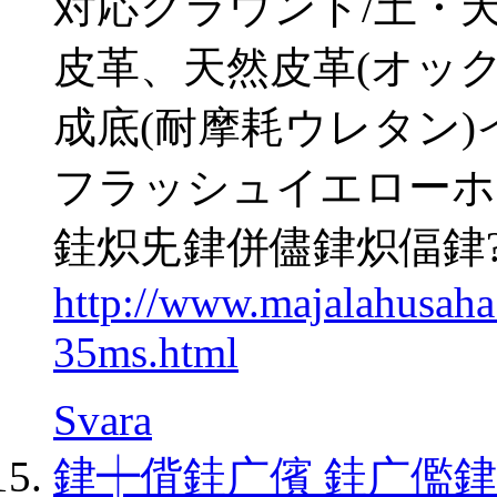
対応グラウンド/土・
皮革、天然皮革(オッ
成底(耐摩耗ウレタン
フラッシュイエローホ
銈炽兂銉併儘銉炽偪銉?gp
http://www.majalahusah
35ms.html
Svara
銉┿偝銈广儐 銈广儖銉