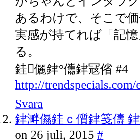
がちゃんとインタラク
あるわけで、そこで価
実感が持てれば「記憶
る。
銈儷銉°儶銉冦偗 #4
http://trendspecials.co
Svara
銉溿儑銈ｃ儨銉笺儔 
on 26 juli, 2015
#