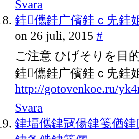
Svara
銈儶銈广儐銈ｃ兂銈
on 26 juli, 2015
#
ご注意 ひげそりを目
銈儶銈广儐銈ｃ兂銈
http://gotovenkoe.ru/yk
Svara
銉堛儶銉冦偒銉笺偤銉