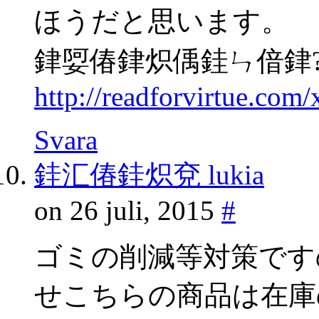
ほうだと思います。
銉娿偆銉炽偊銈ㄣ偣銉
http://readforvirtue.co
Svara
銈汇偆銈炽兗 lukia
on 26 juli, 2015
#
ゴミの削減等対策です
せこちらの商品は在庫