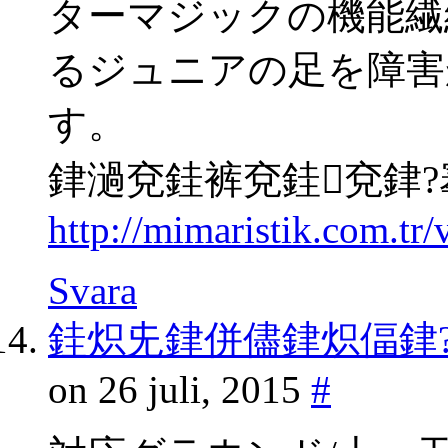
ターマジックの機能繊
るジュニアの足を障害
す。
銉濄兗銈裤兗銈兗銉?
http://mimaristik.com.tr
Svara
銈炽兂銉併儘銉炽偪銉?gp
on 26 juli, 2015
#