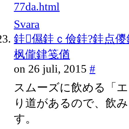
77da.html
Svara
銈儑銈ｃ儉銈?銈点儍
枫儱銉笺偤
on 26 juli, 2015
#
スムーズに飲める「エ
り道があるので、飲み
す。