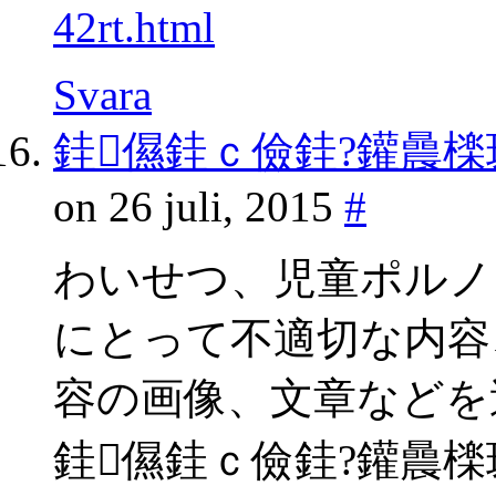
42rt.html
Svara
銈儑銈ｃ儉銈?鑵曟檪
on 26 juli, 2015
#
わいせつ、児童ポルノ
にとって不適切な内容
容の画像、文章などを
銈儑銈ｃ儉銈?鑵曟檪