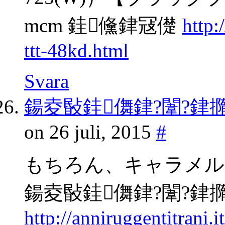
mcm 銈儵銉冦儊
http
ttt-48kd.html
Svara
鍚夌敯銈儛銉?闈?銉
on 26 juli, 2015
#
もちろん、キャラメル
鍚夌敯銈儛銉?闈?銉
http://anniruggentitrani