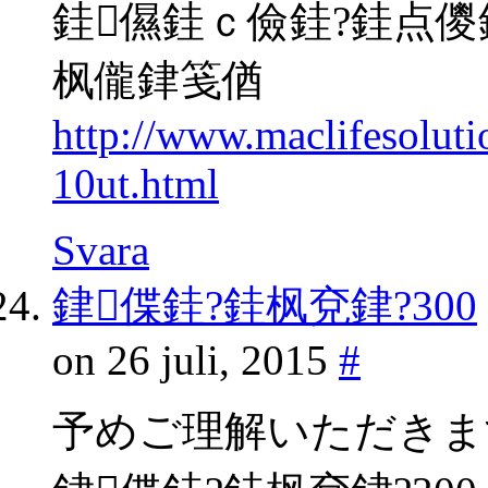
銈儑銈ｃ儉銈?銈点儍
枫儱銉笺偤
http://www.maclifesolut
10ut.html
Svara
銉偞銈?銈枫兗銉?300
on 26 juli, 2015
#
予めご理解いただきま