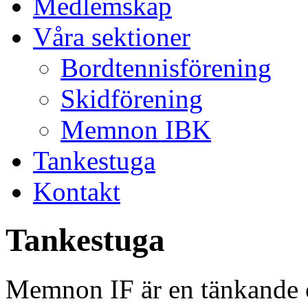
Medlemskap
Våra sektioner
Bordtennisförening
Skidförening
Memnon IBK
Tankestuga
Kontakt
Tankestuga
Memnon IF är en tänkande o