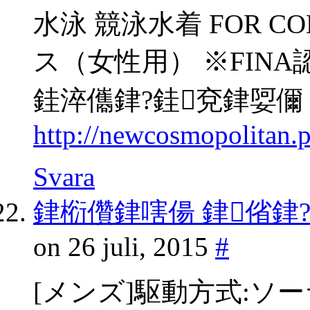
水泳 競泳水着 FOR C
ス（女性用） ※FIN
銈淬儶銉?銈兗銉娿儞
http://newcosmopolitan.
Svara
銉椼儹銉嗐偒 銉偗銉
on 26 juli, 2015
#
[メンズ]駆動方式:ソ