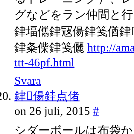
グなどをラン仲間と行
銉堛儶銉冦偒銉笺偤銉
銉夈偨銉笺儷
http://a
ttt-46pf.html
Svara
銉偒銈点偖
on 26 juli, 2015
#
シダーボールは布袋か