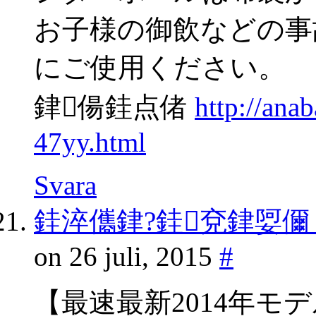
お子様の御飲などの事
にご使用ください。
銉偒銈点偖
http://ana
47yy.html
Svara
銈淬儶銉?銈兗銉娿儞
on 26 juli, 2015
#
【最速最新2014年モデ