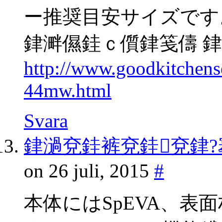
ー推奨目安サイズです
銉溿儑銈ｃ儨銉笺儔 
http://www.goodkitchen
44mw.html
Svara
銉濄兗銈裤兗銈兗銉?
on 26 juli, 2015
#
本体にはSpEVA、