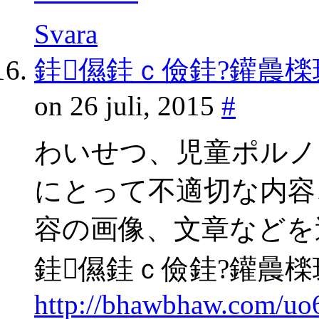
Svara
銈儑銈ｃ儉銈?鑵曟檪
on 26 juli, 2015
#
わいせつ、児童ポルノ
にとって不適切な内容
容の画像、文章などを
銈儑銈ｃ儉銈?鑵曟檪
http://bhawbhaw.com/uo