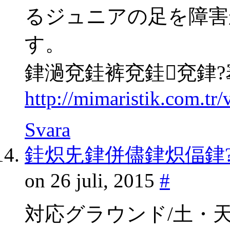
るジュニアの足を障害
す。
銉濄兗銈裤兗銈兗銉?
http://mimaristik.com.tr
Svara
銈炽兂銉併儘銉炽偪銉?gp
on 26 juli, 2015
#
対応グラウンド/土・