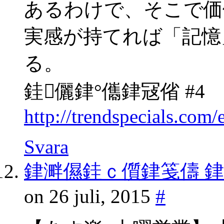
あるわけで、そこで価
実感が持てれば「記憶
る。
銈儷銉°儶銉冦偗 #4
http://trendspecials.co
Svara
銉溿儑銈ｃ儨銉笺儔 
on 26 juli, 2015
#