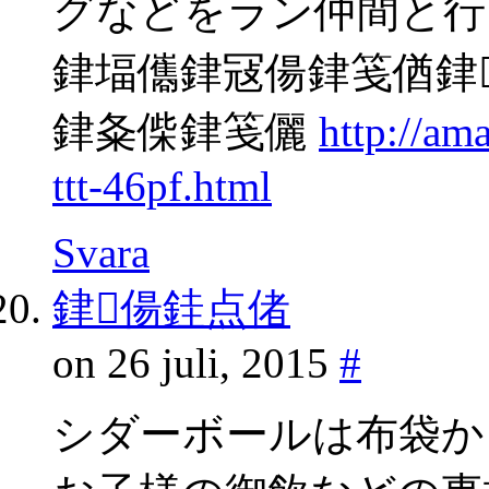
グなどをラン仲間と行
銉堛儶銉冦偒銉笺偤銉
銉夈偨銉笺儷
http://a
ttt-46pf.html
Svara
銉偒銈点偖
on 26 juli, 2015
#
シダーボールは布袋か