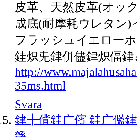
皮革、天然皮革(オッ
成底(耐摩耗ウレタン
フラッシュイエローホ
銈炽兂銉併儘銉炽偪銉?gp
http://www.majalahusah
35ms.html
Svara
銉┿偝銈广儐 銈广儖銉
綔