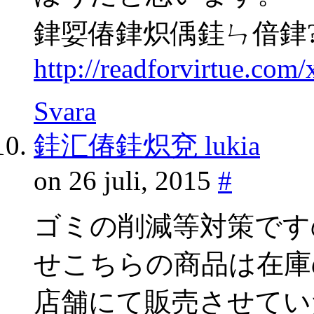
銉娿偆銉炽偊銈ㄣ偣銉
http://readforvirtue.co
Svara
銈汇偆銈炽兗 lukia
on 26 juli, 2015
#
ゴミの削減等対策です
せこちらの商品は在庫
店舗にて販売させてい