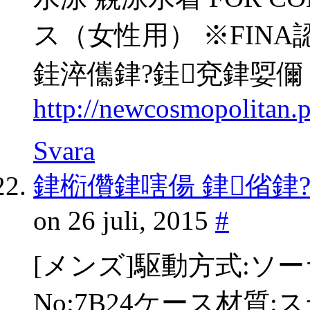
ス（女性用） ※FIN
銈淬儶銉?銈兗銉娿儞
http://newcosmopolitan.
Svara
銉椼儹銉嗐偒 銉偗銉
on 26 juli, 2015
#
[メンズ]駆動方式:ソ
No:7B24ケース材質