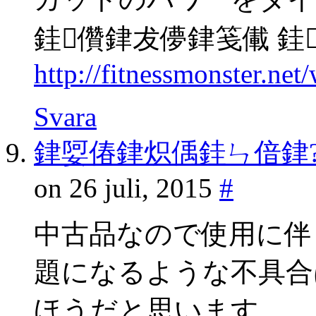
銈儹銉犮儚銉笺儎 銈
http://fitnessmonster.ne
Svara
銉娿偆銉炽偊銈ㄣ偣銉
on 26 juli, 2015
#
中古品なので使用に伴
題になるような不具合
ほうだと思います。