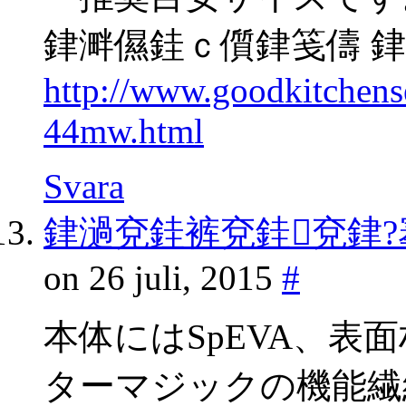
銉溿儑銈ｃ儨銉笺儔 
http://www.goodkitchen
44mw.html
Svara
銉濄兗銈裤兗銈兗銉?
on 26 juli, 2015
#
本体にはSpEVA、
ターマジックの機能繊