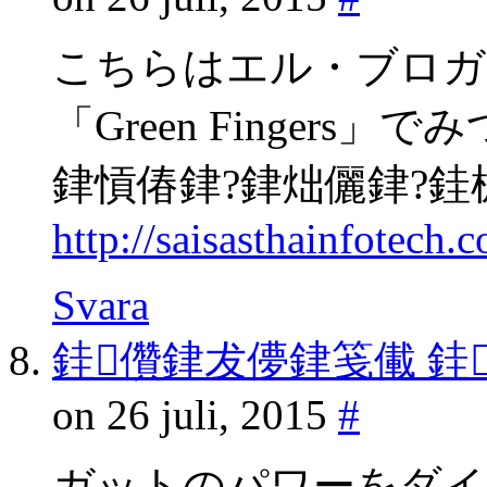
こちらはエル・ブロガ
「Green Fingers
銉愩偆銉?銉炪儷銉?銈
http://saisasthainfotech
Svara
銈儹銉犮儚銉笺儎 銈
on 26 juli, 2015
#
ガットのパワーをダイ