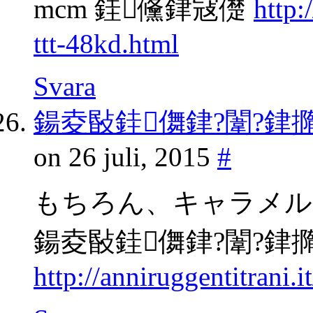
mcm 銈儵銉冦儊
http
ttt-48kd.html
Svara
鍚夌敯銈儛銉?闈?銉
on 26 juli, 2015
#
もちろん、キャラメル
鍚夌敯銈儛銉?闈?銉
http://anniruggentitrani