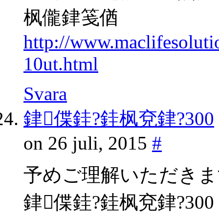
枫儱銉笺偤
http://www.maclifesolut
10ut.html
Svara
銉偞銈?銈枫兗銉?300
on 26 juli, 2015
#
予めご理解いただきま
銉偞銈?銈枫兗銉?300