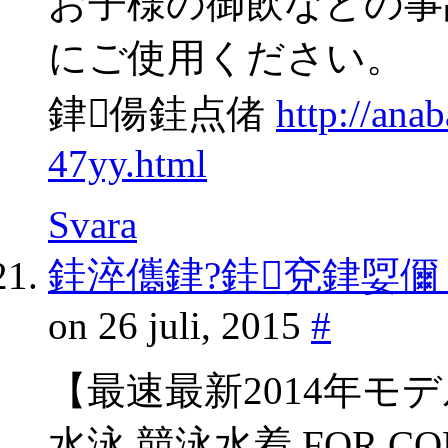
お子様の御飲などの事
にご使用ください。
銉偒銈点偖
http://ana
47yy.html
Svara
銈淬儶銉?銈兗銉娿儞
on 26 juli, 2015
#
【最速最新2014年モデ
水泳 競泳水着 FOR C