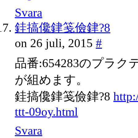
Svara
銈搞儳銉笺儉銉?8
on 26 juli, 2015
#
品番:654283のプ
が組めます。
銈搞儳銉笺儉銉?8
http
ttt-09oy.html
Svara