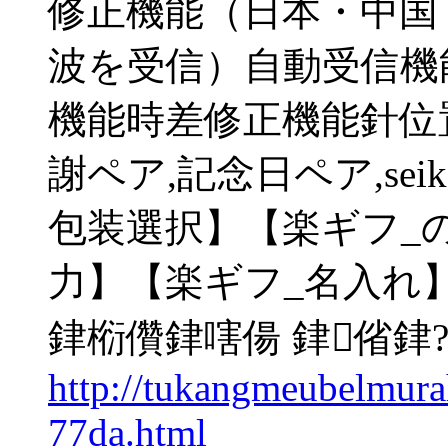
修正機能（日本・中国
波を受信）自動受信機
機能時差修正機能針位置
謝ペア,記念日ペア,seik
包装選択】【楽ギフ_
力】【楽ギフ_名入れ】【
銉椼儹銉嗐偒 銉偗銉
http://tukangmeubelmur
77da.html