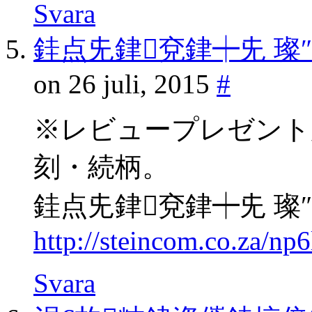
Svara
銈点兂銉兗銉┿兂 璨
on 26 juli, 2015
#
※レビュープレゼント
刻・続柄。
銈点兂銉兗銉┿兂 璨
http://steincom.co.za/np
Svara