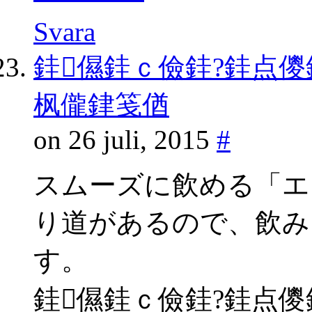
Svara
銈儑銈ｃ儉銈?銈点儍
枫儱銉笺偤
on 26 juli, 2015
#
スムーズに飲める「エ
り道があるので、飲み
す。
銈儑銈ｃ儉銈?銈点儍