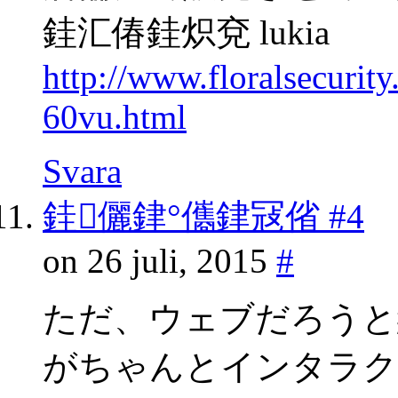
銈汇偆銈炽兗 lukia
http://www.floralsecuri
60vu.html
Svara
銈儷銉°儶銉冦偗 #4
on 26 juli, 2015
#
ただ、ウェブだろうと
がちゃんとインタラク