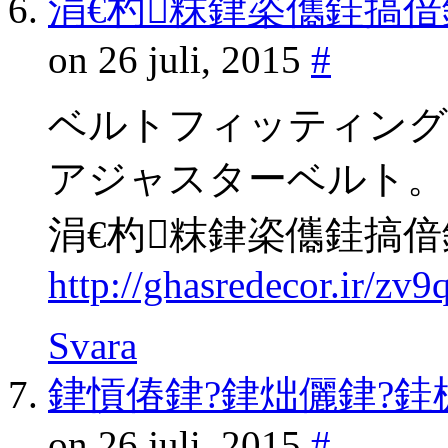
涓€杓粖銉栥儶銈搞
on 26 juli, 2015
#
ベルトフィッティング
アジャスターベルト。
涓€杓粖銉栥儶銈搞
http://ghasredecor.ir/zv
Svara
銉愩偆銉?銉炪儷銉?銈
on 26 juli, 2015
#