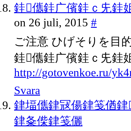
銈儶銈广儐銈ｃ兂銈
on 26 juli, 2015
#
ご注意 ひげそりを目
銈儶銈广儐銈ｃ兂銈
http://gotovenkoe.ru/yk
Svara
銉堛儶銉冦偒銉笺偤銉
銉夈偨銉笺儷